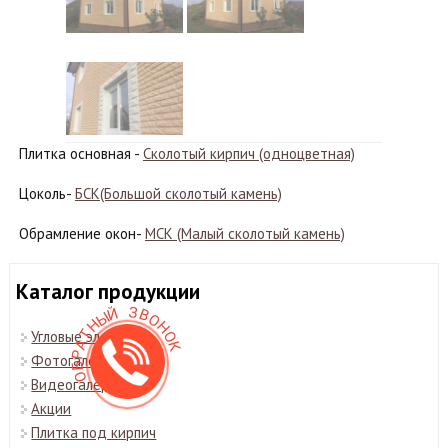
Плитка основная -
Сколотый кирпич (одноцветная)
Цоколь-
БСК(Большой сколотый камень)
Обрамление окон-
МСК (Малый сколотый камень)
Каталог продукции
З
Й
В
Ы
О
Н
Н
Т
Угловые элементы
О
А
К
Р
Фотогалерея
Б
О
Видеогалерея
Акции
Плитка под кирпич